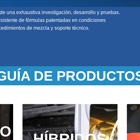
de una exhaustiva investigación, desarrollo y pruebas.
sistente de fórmulas patentadas en condiciones
ocedimientos de mezcla y soporte técnico.
GUÍA DE PRODUCTO
IO
HÍBRIDOS