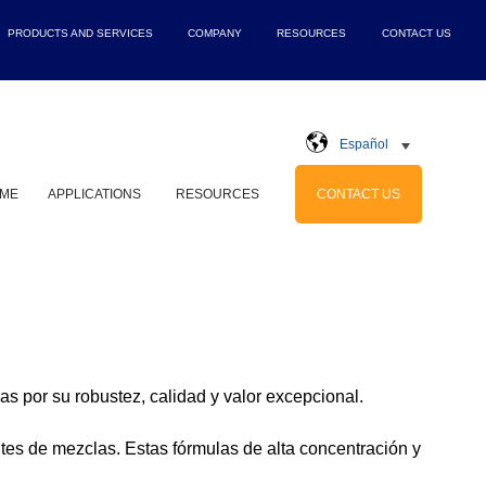
PRODUCTS AND SERVICES
COMPANY
RESOURCES
CONTACT US
Show submenu for Products and S
Show submenu for Comp
Show submenu
Sh
Español
ME
APPLICATIONS
RESOURCES
CONTACT US
Show submenu for Applications
Show submenu for Res
s por su robustez, calidad y valor excepcional.
tes de mezclas. Estas fórmulas de alta concentración y