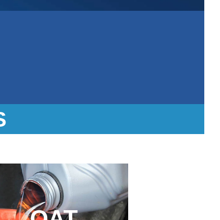
S
OAT